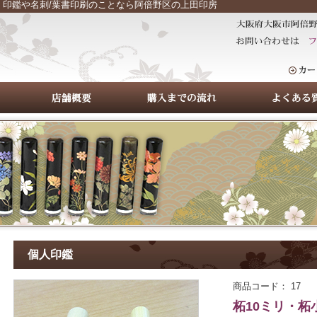
鑑｜印鑑や名刺/葉書印刷のことなら阿倍野区の上田印房
個人印鑑
商品コード： 17
柘10ミリ・柘