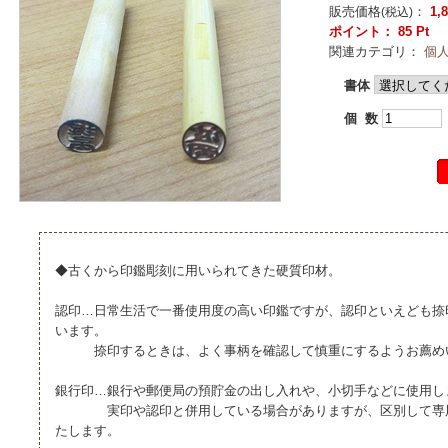
販売価格
：
1,
(税込)
ポイント： 85 Pt
関連カテゴリ：
個
書体
個 数
◆古くから印鑑彫刻に用いられてきた硬質印材。
認印…日常生活で一番使用度の高い印鑑ですが、認印といえども捺
います。
捺印するときは、よく事柄を確認して慎重にするようお薦め
銀行印…銀行や郵便局の預貯金の出し入れや、小切手などに使用し
実印や認印と併用している場合がありますが、区別して専用
たします。