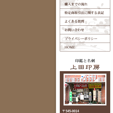
〒545-0014