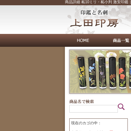
商品詳細 柘10ミリ・柘小判 激安印
現在のカゴの中：