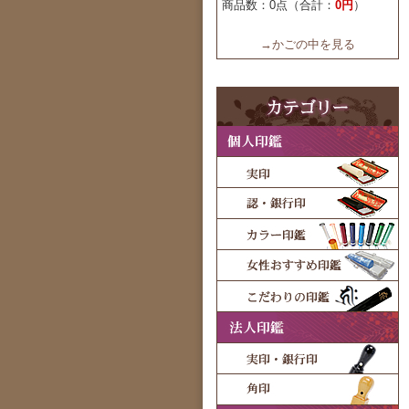
商品数：0点（合計：
0円
）
→かごの中を見る