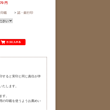
870 円
人印鑑
>
認・銀行印
印すると実印と同じ責任が伴
いたします。
ます。
の印鑑を使うようお薦めい