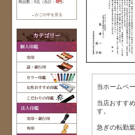
商品数：0点（合計：
0円
）
→かごの中を見る
当ホームペ
当店おすす
す。
急ぎの転勤