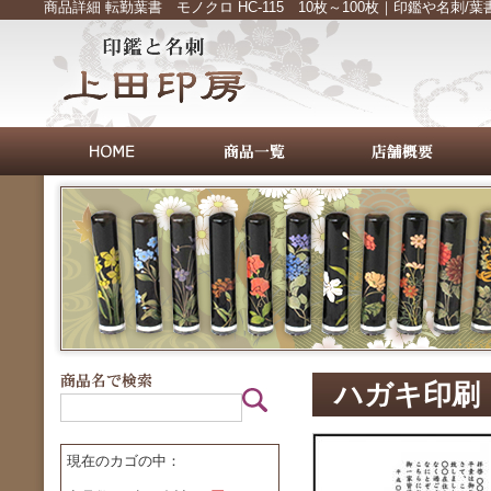
商品詳細 転勤葉書 モノクロ HC-115 10枚～100枚｜印鑑や名刺
ハガキ印刷
現在のカゴの中：