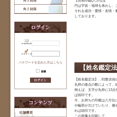
【吉相印鑑(八方位)】
円は宇宙・地球を表わし、
それを成功・愛情・友情・
しております。
パスワードを忘れた方はこちら
【姓名鑑定法
【姓名鑑定法】…81数吉凶
丸枠の接点の数によって、
例えば、文字が丸枠に13点
ば凶印です。
今、お持ちの印鑑は八方位
や輪郭が欠けていたり、傷
れば凶印です。
この画像を印刷して、