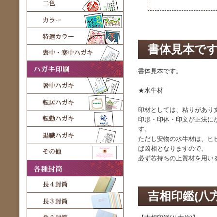
書体見本で
書体見本です。
★水牛材
印材としては、粘りがあり
印形・印体・印文が正法に
す。
ただし安物の水牛材は、ヒ
ば凶相となりますので、
必ず芯持ちの上質材を用い
吉相印鑑(八