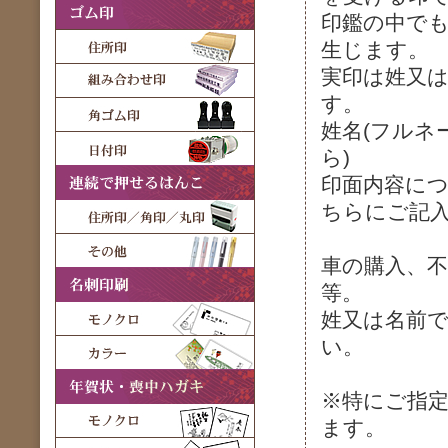
印鑑の中で
生じます。
実印は姓又は
す。
姓名(フルネ
ら)
印面内容に
ちらにご記
車の購入、不
等。
姓又は名前
い。
※特にご指定
ます。