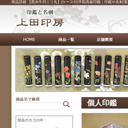
商品詳細 【黒水牛15ミリ丸】(ケース付)手彫高級印鑑｜印鑑や名刺
個人印鑑
現在のカゴの中：