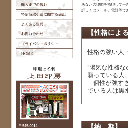
あなたの印鑑を捺印して一
詳しくはメール、電話等で
【性格によ
性格の強い人・
”陽気な性格
願っている人
個性が強すぎ
でいる人は黒
【納 期】
〒545-0014