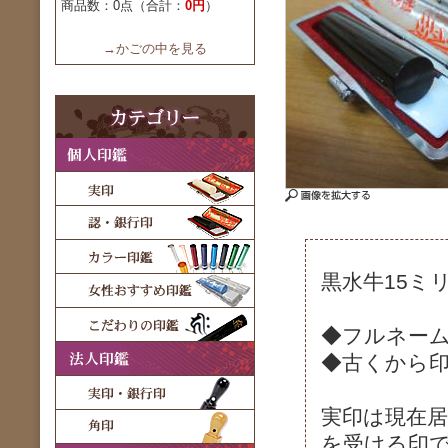
商品数：0点（合計：
0円
）
→かごの中を見る
黒水牛15ミ
◆フルネー
◆古くから
実印は現在
を受ける印