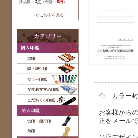
商品数：0点（合計：
0円
）
→かごの中を見る
◇ カラー封筒
お客様からの
正をメール
当店デザイン