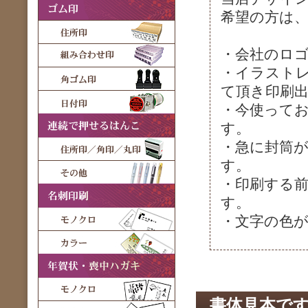
希望の方は
・会社のロゴ
・イラストレ
て頂き印刷
・今使って
す。
・急に封筒
す。
・印刷する前
す。
・文字の色が
書体見本で