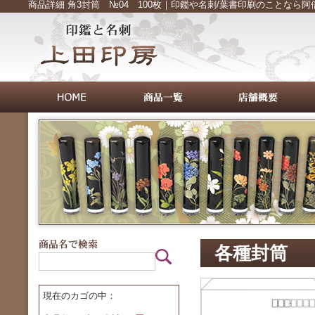
商品詳細 角3封筒 №04 100枚｜印鑑や名刺/葉書印刷のことなら
各種封筒
現在のカゴの中：